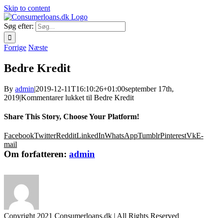
Skip to content
Søg efter:
Forrige
Næste
Bedre Kredit
By
admin
|
2019-12-11T16:10:26+01:00
september 17th,
2019
|
Kommentarer lukket
til Bedre Kredit
Share This Story, Choose Your Platform!
Facebook
Twitter
Reddit
LinkedIn
WhatsApp
Tumblr
Pinterest
Vk
E-
mail
Om forfatteren:
admin
Copyright 2021 Consumerloans.dk | All Rights Reserved