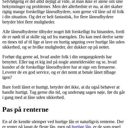
Selvfølgelig er det altid dejligt at vide, at man ikke er alene om sine
bekymringer og problemer. Men det allerbedste er nu, at det skaber
rigtig mange forskellige låneudbydere, som gerne vil låne ud til folk
i din situation. Og det er helt fantastisk, for flere låneudbydere
betyder blot flere muligheder.
Alle låneudbyderne tilbyder noget lidt forskelligt fra hinanden, fordi
de er nødt til at skille sig ud fra mængden. Du kan med derfor sætte
en times tid af til lige at lave en hurtig søgning over hurtige lån uden
sikkerhed, og se hvilke muligheder, der dukker op på nettet.
Forhør dig gerne ad, hvad andre folk i din omgangskreds har
benyttet. Eller tag et kig ind på nogle anmeldersider og se, hvad
kunder af de forskellige låneudbydere har at sige om firmaerne.
Leverer de en god service, og er det nemt at betale lånet tilbage
igen?
Bare fordi lånet er hurtigt, betyder det ikke, at du også behøver at
handle hurtigt. Tag gerne din tid, og undersøg sagen nøje, før du går
i gang med at låne uden sikkerhed.
Pas på renterne
En af de kendte ulemper ved hurtige lån er naturligvis renterne. Der
er renter på langt de fleste lån, men på
hurtige lån
, er de som regel