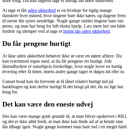
Bare rolig. Du kan sagtens tage et hurtigt lån uden sikkerhed.
At tage et lån
uden sikkerhed
er en livslinje for rigtig mange
danskere hver måned, hvor tingene bare ikke kører, og dagene frem
til næste lån synes uendelige. Nogle gange ramler tingene bare om
ørene, og man har brug for lidt ekstra hjælp. Læs mere her om både
fordele og ulemper ved at tage et
hurtig lån uden sikkerhed
.
Du får pengene hurtigt
At låne uden sikkerhed behøver ikke at være en større affære. Du
kan tværtimod regne med, at du får pengene ret hurtigt. Alle
låneudbydere er naturligvis forskellige, hvor nogle lover en hurtig
levering efter få timer, imens andre gange tager et døgns tid eller to.
Uanset hvad kan du forvente at få lånet relativt hurtigt ind på
bankbogen og kan derfor hurtigt få det brugt på det, du nu lige har
brug for.
Det kan være den eneste udvej
Der kan være mange gode grunde til, at man bliver opskrevet i RKI,
og det er ikke altid fordi, at man ikke kan finde ud af at betale sine
lån tilbage igen. Nogle gange kommer man bare ind i en meget hård