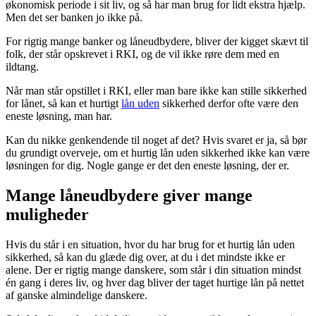
økonomisk periode i sit liv, og så har man brug for lidt ekstra hjælp.
Men det ser banken jo ikke på.
For rigtig mange banker og låneudbydere, bliver der kigget skævt til
folk, der står opskrevet i RKI, og de vil ikke røre dem med en
ildtang.
Når man står opstillet i RKI, eller man bare ikke kan stille sikkerhed
for lånet, så kan et hurtigt
lån uden
sikkerhed derfor ofte være den
eneste løsning, man har.
Kan du nikke genkendende til noget af det? Hvis svaret er ja, så bør
du grundigt overveje, om et hurtig lån uden sikkerhed ikke kan være
løsningen for dig. Nogle gange er det den eneste løsning, der er.
Mange låneudbydere giver mange
muligheder
Hvis du står i en situation, hvor du har brug for et hurtig lån uden
sikkerhed, så kan du glæde dig over, at du i det mindste ikke er
alene. Der er rigtig mange danskere, som står i din situation mindst
én gang i deres liv, og hver dag bliver der taget hurtige lån på nettet
af ganske almindelige danskere.