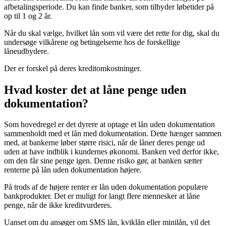
afbetalingsperiode. Du kan finde banker, som tilbyder løbetider på
op til 1 og 2 år.
Når du skal vælge, hvilket lån som vil være det rette for dig, skal du
undersøge vilkårene og betingelserne hos de forskellige
låneudbydere.
Der er forskel på deres kreditomkostninger.
Hvad koster det at låne penge uden
dokumentation?
Som hovedregel er det dyrere at optage et lån uden dokumentation
sammenholdt med et lån med dokumentation. Dette hænger sammen
med, at bankerne løber større risici, når de låner deres penge ud
uden at have indblik i kundernes økonomi. Banken ved derfor ikke,
om den får sine penge igen. Denne risiko gør, at banken sætter
renterne på lån uden dokumentation højere.
På trods af de højere renter er lån uden dokumentation populære
bankprodukter. Det er muligt for langt flere mennesker at låne
penge, når de ikke kreditvurderes.
Uanset om du ansøger om SMS lån, kviklån eller minilån, vil det