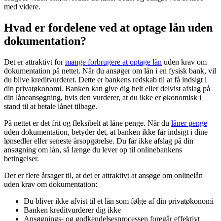
med videre.
Hvad er fordelene ved at optage lån uden
dokumentation?
Det er attraktivt for
mange forbrugere at optage lån
uden krav om
dokumentation på nettet. Når du ansøger om lån i en fysisk bank, vil
du blive kreditvurderet. Dette er bankens redskab til at få indsigt i
din privatøkonomi. Banken kan give dig helt eller delvist afslag på
din låneansøgning, hvis den vurderer, at du ikke er økonomisk i
stand til at betale lånet tilbage.
På nettet er det frit og fleksibelt at låne penge. Når du
låner penge
uden dokumentation, betyder det, at banken ikke får indsigt i dine
lønsedler eller seneste årsopgørelse. Du får ikke afslag på din
ansøgning om lån, så længe du lever op til onlinebankens
betingelser.
Der er flere årsager til, at det er attraktivt at ansøge om onlinelån
uden krav om dokumentation:
Du bliver ikke afvist til et lån som følge af din privatøkonomi
Banken kreditvurderer dig ikke
Ansøgnings- og godkendelsesprocessen foregår effektivt