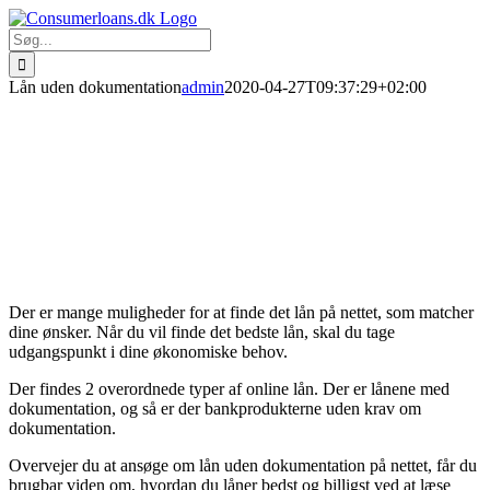
Skip
to
Søg
content
efter:
Lån uden dokumentation
admin
2020-04-27T09:37:29+02:00
Der er mange muligheder for at finde det lån på nettet, som matcher
dine ønsker. Når du vil finde det bedste lån, skal du tage
udgangspunkt i dine økonomiske behov.
Der findes 2 overordnede typer af online lån. Der er lånene med
dokumentation, og så er der bankprodukterne uden krav om
dokumentation.
Overvejer du at ansøge om lån uden dokumentation på nettet, får du
brugbar viden om, hvordan du låner bedst og billigst ved at læse