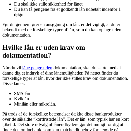
Du skal ikke stille sikkerhed for lånet
Du kan få pengene fra et godkendt lån udbetalt indenfor 1
døgn.
Før du gennemfører en ansøgning om lån, er det vigtigt, at du er
bekendt med de forskellige typer af lån, som du kan optage uden
dokumentation.
Hvilke lån er uden krav om
dokumentation?
Når du vil
låne penge uden
dokumentation, skal du starte med at
danne dig et indtryk af dine lånemuligheder. På nettet finder du
forskellige typer af lån, hvor der ikke stilles krav om dokumentation.
Disse lån er:
SMS lån
Kviklån
Minilån eller mikrolån.
På trods af de forskellige betegnelser dække disse bankprodukter
over de såkaldte ”kortfristede lån”. Det er lån, som typisk har en kort
løbetid. Det store udvalg af låneudbydere gør det muligt for dig at
finde den onlinebank, som kan matche dit behov for længde på