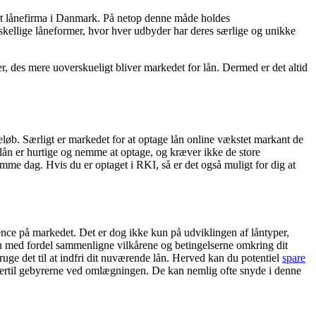
 nyt lånefirma i Danmark. På netop denne måde holdes
rskellige låneformer, hvor hver udbyder har deres særlige og unikke
r, des mere uoverskueligt bliver markedet for lån. Dermed er det altid
eløb. Særligt er markedet for at optage lån online vækstet markant de
f lån er hurtige og nemme at optage, og kræver ikke de store
me dag. Hvis du er optaget i RKI, så er det også muligt for dig at
nce på markedet. Det er dog ikke kun på udviklingen af låntyper,
 du med fordel sammenligne vilkårene og betingelserne omkring dit
ge det til at indfri dit nuværende lån. Herved kan du potentiel
spare
g dertil gebyrerne ved omlægningen. De kan nemlig ofte snyde i denne