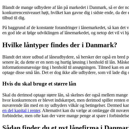
Blandt de mange udbydere af lån på markedet i Danmark, så er der nogl
konkurrenceniveauet højt, hvilket kan gavne dig i sidste ende, da der 
tilbud til dig.
På baggrund af de konstante forandringer i lånemarkedet, så kan det 
en god ide at følge udviklingen af lånemarkedet, og netop det vil vi h
Hvilke låntyper findes der i Danmark?
Blandt det store udbud af låneudbydere, så hersker der også en bred po
senere år, da dette er en nem og hurtig løsning i henhold til lån. Mås
informationsmæssige ting i henhold til ansøgningen. Tilmed kan en ans
optage disse små lån. Det er dog ikke alle udbydere, som vil lade dig 
Hvis du skal bruge et større lån
Skal du derimod optage større lån, så skelnes der også mellem mange 
hvor konkurrencen er blevet indskærpet, men derimod spiller renten en
nuværende lån med en ny udbyders vilkår og betingelser. Dermed kan d
en del kapital i renter
. Alternativt kan du vælge at omlægge dit nuvære
forbindelse, men ofte kan der være mange penge at spare i forbindels
Sådan finder du et nyt lånefirma i Danma