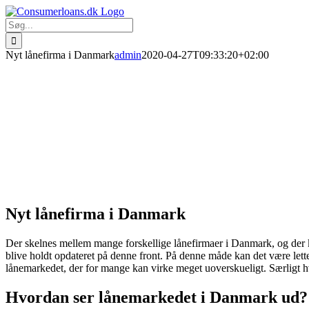
Skip
to
Søg
content
efter:
Nyt lånefirma i Danmark
admin
2020-04-27T09:33:20+02:00
Nyt lånefirma i Danmark
Der skelnes mellem mange forskellige lånefirmaer i Danmark, og der ko
blive holdt opdateret på denne front. På denne måde kan det være lett
lånemarkedet, der for mange kan virke meget uoverskueligt. Særligt hvis
Hvordan ser lånemarkedet i Danmark ud?