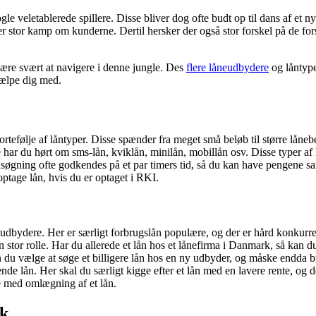
e veletablerede spillere. Disse bliver dog ofte budt op til dans af et
er stor kamp om kunderne. Dertil hersker der også stor forskel på de fo
være svært at navigere i denne jungle. Des
flere låneudbydere
og låntype
jælpe dig med.
rtefølje af låntyper. Disse spænder fra meget små beløb til større låneb
ke har du hørt om sms-lån, kviklån, minilån, mobillån osv. Disse typer a
øgning ofte godkendes på et par timers tid, så du kan have pengene sam
optage lån, hvis du er optaget i RKI.
udbydere. Her er særligt forbrugslån populære, og der er hård konkurre
 stor rolle. Har du allerede et lån hos et lånefirma i Danmark, så kan
u vælge at søge et billigere lån hos en ny udbyder, og måske endda bru
nde lån. Her skal du særligt kigge efter et lån med en lavere rente, o
e med omlægning af et lån.
rk