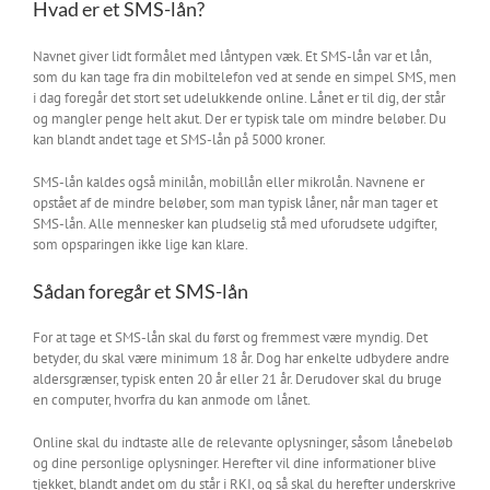
Hvad er et SMS-lån?
Navnet giver lidt formålet med låntypen væk. Et SMS-lån var et lån,
som du kan tage fra din mobiltelefon ved at sende en simpel SMS, men
i dag foregår det stort set udelukkende online. Lånet er til dig, der står
og mangler penge helt akut. Der er typisk tale om mindre beløber. Du
kan blandt andet tage et SMS-lån på 5000 kroner.
SMS-lån kaldes også minilån, mobillån eller mikrolån. Navnene er
opstået af de mindre beløber, som man typisk låner, når man tager et
SMS-lån. Alle mennesker kan pludselig stå med uforudsete udgifter,
som opsparingen ikke lige kan klare.
Sådan foregår et SMS-lån
For at tage et SMS-lån skal du først og fremmest være myndig. Det
betyder, du skal være minimum 18 år. Dog har enkelte udbydere andre
aldersgrænser, typisk enten 20 år eller 21 år. Derudover skal du bruge
en computer, hvorfra du kan anmode om lånet.
Online skal du indtaste alle de relevante oplysninger, såsom lånebeløb
og dine personlige oplysninger. Herefter vil dine informationer blive
tjekket, blandt andet om du står i RKI, og så skal du herefter underskrive