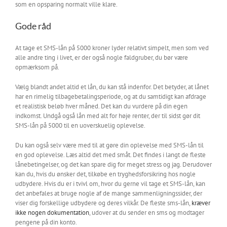
som en opsparing normalt ville klare.
Gode råd
At tage et SMS-lån på 5000 kroner lyder relativt simpelt, men som ved
alle andre ting i livet, er der også nogle faldgruber, du bør være
opmærksom på.
Vælg blandt andet altid et lån, du kan stå indenfor. Det betyder, at lånet
har en rimelig tilbagebetalingsperiode, og at du samtidigt kan afdrage
et realistisk beløb hver måned. Det kan du vurdere på din egen
indkomst. Undgå også lån med alt for høje renter, der til sidst gør dit
SMS-lån på 5000 til en uoverskuelig oplevelse.
Du kan også selv være med til at gøre din oplevelse med SMS-lån til
en god oplevelse. Læs altid det med småt. Det findes i langt de fleste
lånebetingelser, og det kan spare dig for meget stress og jag. Derudover
kan du, hvis du ønsker det, tilkøbe en tryghedsforsikring hos nogle
udbydere. Hvis du er i tvivl om, hvor du gerne vil tage et SMS-lån, kan
det anbefales at bruge nogle af de mange sammenligningssider, der
viser dig forskellige udbydere og deres vilkår. De fleste sms-lån,
kræver
ikke nogen dokumentation
, udover at du sender en sms og modtager
pengene på din konto.