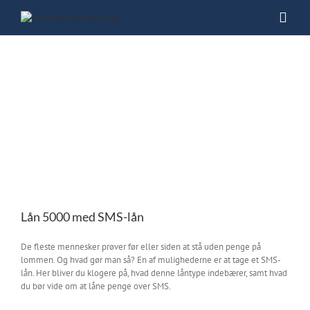
Skip
to
content
Lån 5000 med SMS-lån
De fleste mennesker prøver før eller siden at stå uden penge på
lommen. Og hvad gør man så? En af mulighederne er at tage et SMS-
lån. Her bliver du klogere på, hvad denne låntype indebærer, samt hvad
du bør vide om at låne penge over SMS.