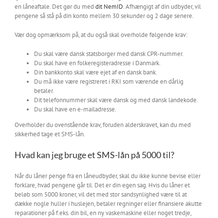
en låneaftale. Det gør du med
dit NemID
. Afhængigt af din udbyder, vil
pengene så stå på din konto mellem 30 sekunder og 2 dage senere.
Vær dog opmærksom på, at du også skal overholde følgende krav:
Du skal være dansk statsborger med dansk CPR-nummer.
Du skal have en folkeregisteradresse i Danmark.
Din bankkonto skal være ejet af en dansk bank.
Du må ikke være registreret i RKI som værende en dårlig
betaler.
Dit telefonnummer skal være dansk og med dansk landekode.
Du skal have en e-mailadresse.
Overholder du ovenstående krav, foruden alderskravet, kan du med
sikkerhed tage et SMS-lån.
Hvad kan jeg bruge et SMS-lån på 5000 til?
Når du låner penge fra en låneudbyder, skal du ikke kunne bevise eller
forklare, hvad pengene går til. Det er din egen sag. Hvis du låner et
beløb som 5000 kroner, vil det med stor sandsynlighed være til at
dække nogle huller i huslejen, betaler regninger eller finansiere akutte
reparationer på f.eks. din bil, en ny vaskemaskine eller noget tredje,