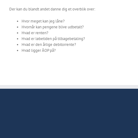
Der kan du blandt andet danne dig et overblik over:
Hvor meget kan jeg låne?
Hvornår kan pengene blive udbetalt?
Hvad er renten?
Hvad er løbetiden på tilbagebetaling?
Hvad er den årlige debitorrente?
Hvad ligger ÅOP på?